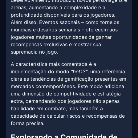
desenvolvimento introduziu novos personagens e
arenas, aumentando a complexidade e a
profundidade disponíveis para os jogadores.
Além disso, Eventos sazonais – como torneios
mundiais e desafios semanais – oferecem aos
jogadores muitas oportunidades de ganhar
recompensas exclusivas e mostrar sua
supremacia no jogo.
A característica mais comentada é a
implementação do modo
"bet13"
, uma referência
clara às tendências de gamificação presentes em
mercados contemporâneos. Este modo adiciona
uma dimensão de competitividade e estratégia
extra, demandando dos jogadores não apenas
habilidade em combate, mas também a
capacidade de calcular riscos e recompensas de
forma precisa.
Explorando a Comunidade de