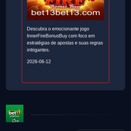
Descubra o emocionante jogo
InnerFireBonusBuy com foco em
estratégias de apostas e suas regras
intrigantes.
2026-06-12