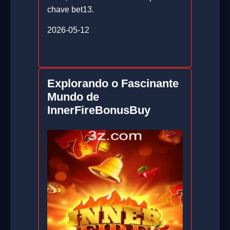
chave bet13.
2026-05-12
Explorando o Fascinante
Mundo de
InnerFireBonusBuy