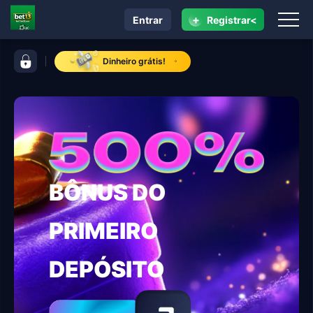
+
Entrar
Registrar<
navegação bet13
barra de controle bet13
Dinheiro grátis!
BÔNUS DO
PRIMEIRO
DEPÓSITO