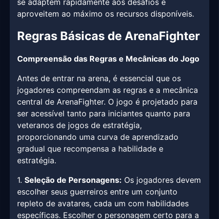
se adaptem rapidamente aos desafios e
aproveitem ao máximo os recursos disponíveis.
Regras Básicas de ArenaFighter
Compreensão das Regras e Mecânicas do Jogo
Antes de entrar na arena, é essencial que os
jogadores compreendam as regras e a mecânica
central de ArenaFighter. O jogo é projetado para
ser acessível tanto para iniciantes quanto para
veteranos de jogos de estratégia,
proporcionando uma curva de aprendizado
gradual que recompensa a habilidade e
estratégia.
1.
Seleção de Personagens:
Os jogadores devem
escolher seus guerreiros entre um conjunto
repleto de avatares, cada um com habilidades
específicas. Escolher o personagem certo para a