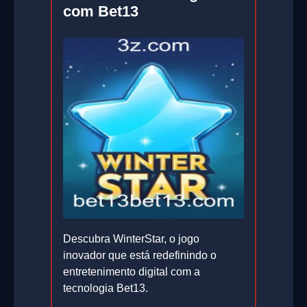
com Bet13
Descubra WinterStar, o jogo
inovador que está redefinindo o
entretenimento digital com a
tecnologia Bet13.