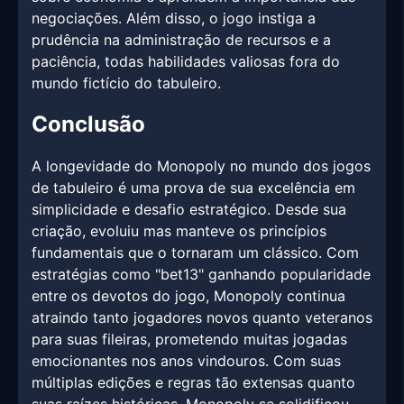
negociações. Além disso, o jogo instiga a
prudência na administração de recursos e a
paciência, todas habilidades valiosas fora do
mundo fictício do tabuleiro.
Conclusão
A longevidade do Monopoly no mundo dos jogos
de tabuleiro é uma prova de sua excelência em
simplicidade e desafio estratégico. Desde sua
criação, evoluiu mas manteve os princípios
fundamentais que o tornaram um clássico. Com
estratégias como "bet13" ganhando popularidade
entre os devotos do jogo, Monopoly continua
atraindo tanto jogadores novos quanto veteranos
para suas fileiras, prometendo muitas jogadas
emocionantes nos anos vindouros. Com suas
múltiplas edições e regras tão extensas quanto