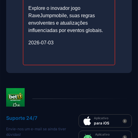
Explore o inovador jogo
RaveJumpmobile, suas regras
envolventes e atualizações
influenciadas por eventos globais.
2026-07-03
Suporte 24/7
Aplicativo
para iOS
Envie-nos um e-mail se ainda tiver
dúvidas!
Aplicativo