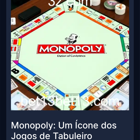
Monopoly: Um Ícone dos
Jogos de Tabuleiro