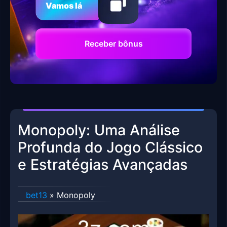
Vamos lá
Receber bônus
Monopoly: Uma Análise
Profunda do Jogo Clássico
e Estratégias Avançadas
bet13
»
Monopoly