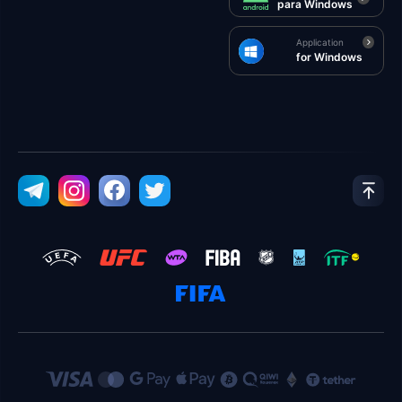
para Windows
Application
for Windows