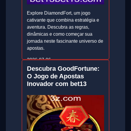
Explore DiamondFort, um jogo
cativante que combina estratégia e
aventura. Descubra as regras,
dinâmicas e como começar sua
jornada neste fascinante universo de
apostas.
2026-07-06
Descubra GoodFortune:
O Jogo de Apostas
Inovador com bet13