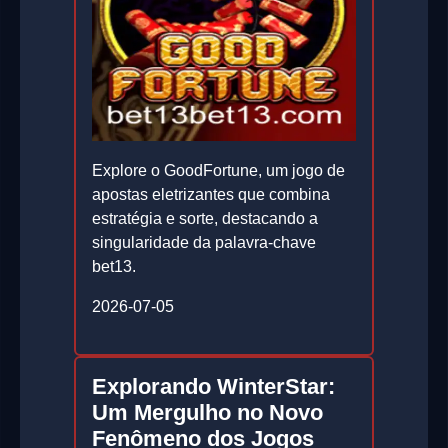
Explore o GoodFortune, um jogo de
apostas eletrizantes que combina
estratégia e sorte, destacando a
singularidade da palavra-chave
bet13.
2026-07-05
Explorando WinterStar:
Um Mergulho no Novo
Fenômeno dos Jogos