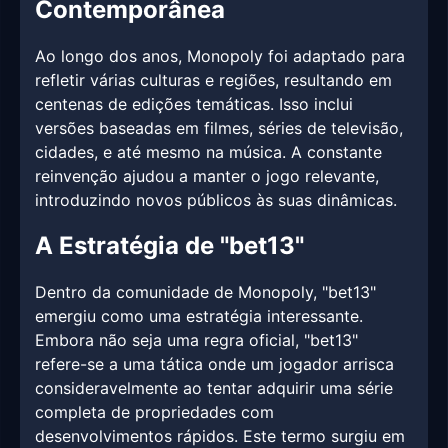
Contemporânea
Ao longo dos anos, Monopoly foi adaptado para
refletir várias culturas e regiões, resultando em
centenas de edições temáticas. Isso inclui
versões baseadas em filmes, séries de televisão,
cidades, e até mesmo na música. A constante
reinvenção ajudou a manter o jogo relevante,
introduzindo novos públicos às suas dinâmicas.
A Estratégia de "bet13"
Dentro da comunidade de Monopoly, "bet13"
emergiu como uma estratégia interessante.
Embora não seja uma regra oficial, "bet13"
refere-se a uma tática onde um jogador arrisca
consideravelmente ao tentar adquirir uma série
completa de propriedades com
desenvolvimentos rápidos. Este termo surgiu em