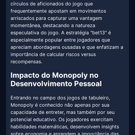
círculos de aficionados do jogo que
frequentemente apostam em movimentos
arriscados para capturar uma vantagem
momentânea, destacando a natureza
especulativa do jogo. A estratégia "bet13" é
especialmente popular entre jogadores que
apreciam abordagens ousadas e que enfatizam a
importância de calcular riscos versus
recompensas.
Impacto do Monopoly no
Desenvolvimento Pessoal
Entrando no campo dos jogos de tabuleiro,
Monopoly é conhecido não apenas por sua
capacidade de entreter, mas também por seu
potencial educativo. Os jogadores exercitam
habilidades matemáticas, desenvolvem insights
sobre economia e aprendem a importância das