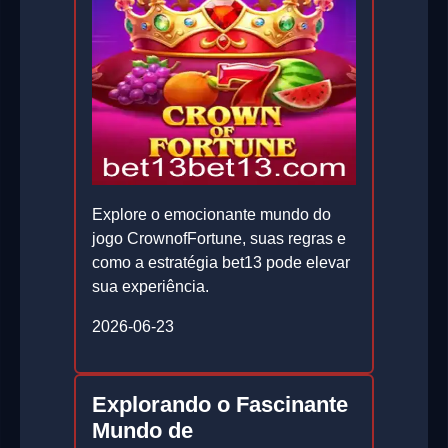
Explore o emocionante mundo do
jogo CrownofFortune, suas regras e
como a estratégia bet13 pode elevar
sua experiência.
2026-06-23
Explorando o Fascinante
Mundo de