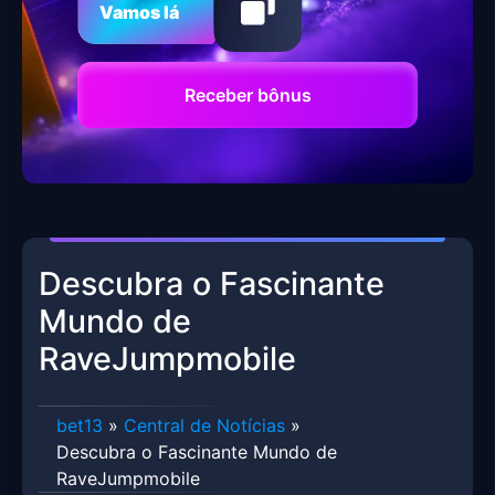
Vamos lá
Receber bônus
Descubra o Fascinante
Mundo de
RaveJumpmobile
bet13
»
Central de Notícias
»
Descubra o Fascinante Mundo de
RaveJumpmobile