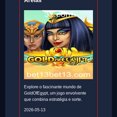
Areias
Explore o fascinante mundo de
GoldOfEgypt, um jogo envolvente
que combina estratégia e sorte.
2026-05-13