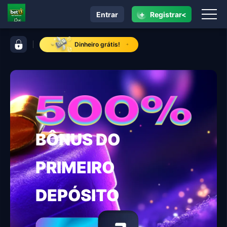
+
Entrar
Registrar<
navegação bet13
barra de controle bet13
Dinheiro grátis!
BÔNUS DO
PRIMEIRO
DEPÓSITO