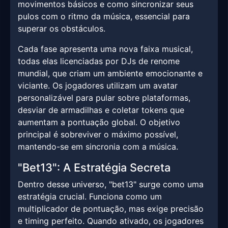
movimentos básicos e como sincronizar seus
pulos com o ritmo da música, essencial para
superar os obstáculos.
Cada fase apresenta uma nova faixa musical,
todas elas licenciadas por DJs de renome
mundial, que criam um ambiente emocionante e
viciante. Os jogadores utilizam um avatar
personalizável para pular sobre plataformas,
desviar de armadilhas e coletar tokens que
aumentam a pontuação global. O objetivo
principal é sobreviver o máximo possível,
mantendo-se em sincronia com a música.
"Bet13": A Estratégia Secreta
Dentro desse universo, "bet13" surge como uma
estratégia crucial. Funciona como um
multiplicador de pontuação, mas exige precisão
e timing perfeito. Quando ativado, os jogadores