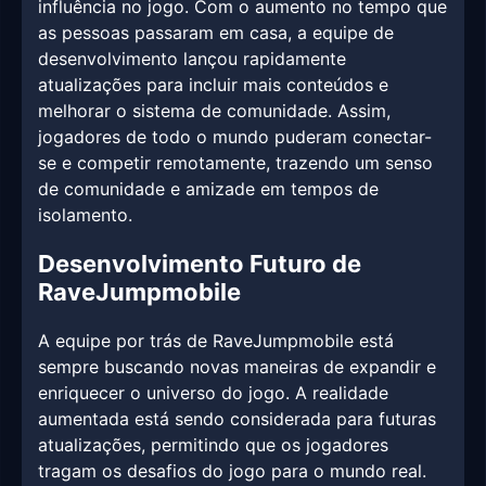
influência no jogo. Com o aumento no tempo que
as pessoas passaram em casa, a equipe de
desenvolvimento lançou rapidamente
atualizações para incluir mais conteúdos e
melhorar o sistema de comunidade. Assim,
jogadores de todo o mundo puderam conectar-
se e competir remotamente, trazendo um senso
de comunidade e amizade em tempos de
isolamento.
Desenvolvimento Futuro de
RaveJumpmobile
A equipe por trás de RaveJumpmobile está
sempre buscando novas maneiras de expandir e
enriquecer o universo do jogo. A realidade
aumentada está sendo considerada para futuras
atualizações, permitindo que os jogadores
tragam os desafios do jogo para o mundo real.