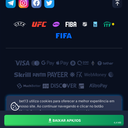
bet13 utiliza cookies para oferecer a melhor experiência em
nosso site. Ao continuar navegando e clicar no botão
“Aceito”, você concorda com o uso de cookies.
bet13 Cassinos Online nas Filipinas
Aceito
BAIXAR APK/IOS
4,4 MB