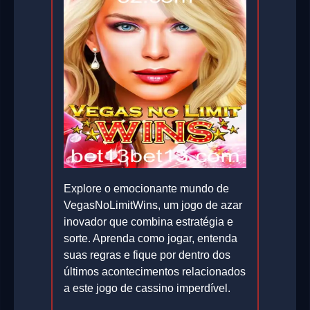
Explore o emocionante mundo de
VegasNoLimitWins, um jogo de azar
inovador que combina estratégia e
sorte. Aprenda como jogar, entenda
suas regras e fique por dentro dos
últimos acontecimentos relacionados
a este jogo de cassino imperdível.