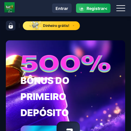
+
Entrar
Registrar<
navegação bet13
barra de controle bet13
Dinheiro grátis!
BÔNUS DO
PRIMEIRO
DEPÓSITO