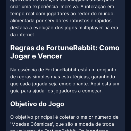
criar uma experiência imersiva. A interação em
tempo real com jogadores ao redor do mundo,
alimentada por servidores robustos e rápidos,
destaca a evolução dos jogos multiplayer na era
da internet.
Regras de FortuneRabbit: Como
Jogar e Vencer
Na essência de FortuneRabbit está um conjunto
de regras simples mas estratégicas, garantindo
que cada jogada seja emocionante. Aqui está um
guia para ajudar os jogadores a começar:
Objetivo do Jogo
O objetivo principal é coletar o maior número de
'Moedas Cósmicas', que são a moeda de troca