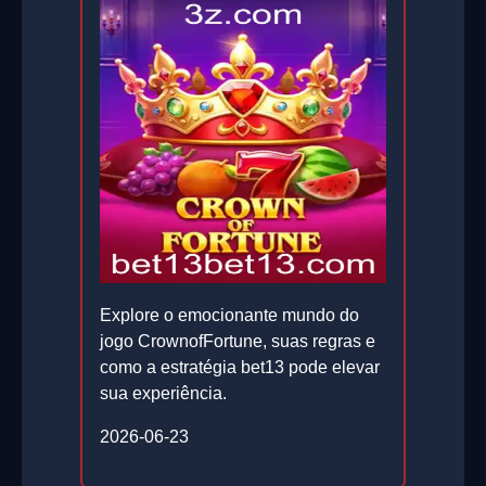
Explore o emocionante mundo do
jogo CrownofFortune, suas regras e
como a estratégia bet13 pode elevar
sua experiência.
2026-06-23