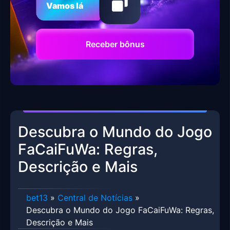
Vamos lá
Receber bônus
Descubra o Mundo do Jogo
FaCaiFuWa: Regras,
Descrição e Mais
bet13
»
Central de Notícias
»
Descubra o Mundo do Jogo FaCaiFuWa: Regras,
Descrição e Mais