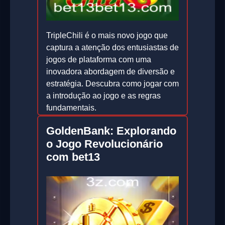
TripleChili é o mais novo jogo que
captura a atenção dos entusiastas de
jogos de plataforma com uma
inovadora abordagem de diversão e
estratégia. Descubra como jogar com
a introdução ao jogo e as regras
fundamentais.
2026-05-22
GoldenBank: Explorando
o Jogo Revolucionário
com bet13