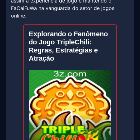
assim a experiência de jogo e mantendo o
FaCaiFuWa na vanguarda do setor de jogos
online.
Explorando o Fenômeno
do Jogo TripleChili:
Regras, Estratégias e
Atração