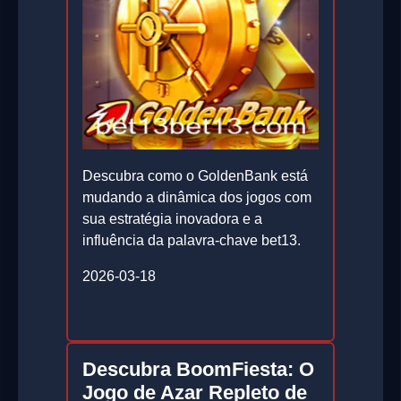
Descubra como o GoldenBank está
mudando a dinâmica dos jogos com
sua estratégia inovadora e a
influência da palavra-chave bet13.
2026-03-18
Descubra BoomFiesta: O
Jogo de Azar Repleto de