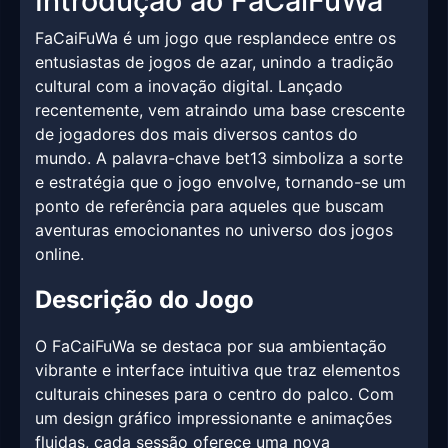
Introdução ao FaCaiFuWa
FaCaiFuWa é um jogo que resplandece entre os
entusiastas de jogos de azar, unindo a tradição
cultural com a inovação digital. Lançado
recentemente, vem atraindo uma base crescente
de jogadores dos mais diversos cantos do
mundo. A palavra-chave bet13 simboliza a sorte
e estratégia que o jogo envolve, tornando-se um
ponto de referência para aqueles que buscam
aventuras emocionantes no universo dos jogos
online.
Descrição do Jogo
O FaCaiFuWa se destaca por sua ambientação
vibrante e interface intuitiva que traz elementos
culturais chineses para o centro do palco. Com
um design gráfico impressionante e animações
fluidas, cada sessão oferece uma nova