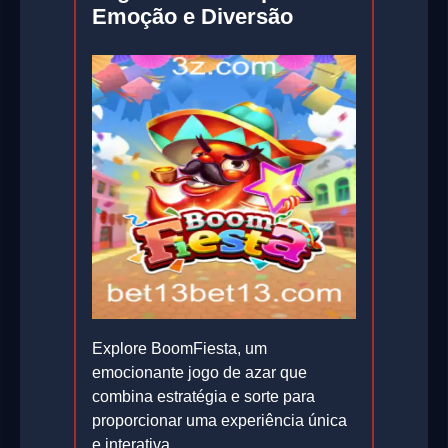
Emoção e Diversão
Explore BoomFiesta, um
emocionante jogo de azar que
combina estratégia e sorte para
proporcionar uma experiência única
e interativa.