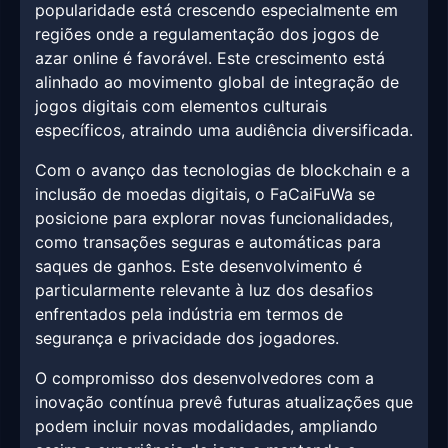
popularidade está crescendo especialmente em
regiões onde a regulamentação dos jogos de
azar online é favorável. Este crescimento está
alinhado ao movimento global de integração de
jogos digitais com elementos culturais
específicos, atraindo uma audiência diversificada.
Com o avanço das tecnologias de blockchain e a
inclusão de moedas digitais, o FaCaiFuWa se
posicione para explorar novas funcionalidades,
como transações seguras e automáticas para
saques de ganhos. Este desenvolvimento é
particularmente relevante à luz dos desafios
enfrentados pela indústria em termos de
segurança e privacidade dos jogadores.
O compromisso dos desenvolvedores com a
inovação contínua prevê futuras atualizações que
podem incluir novas modalidades, ampliando