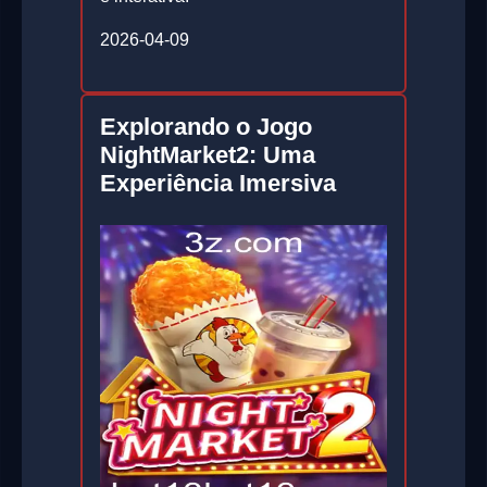
2026-04-09
Explorando o Jogo
NightMarket2: Uma
Experiência Imersiva