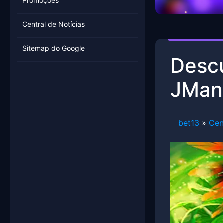
Promoções
Central de Notícias
Sitemap do Google
Desc
JMan
bet13
»
Cen