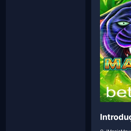
Introd