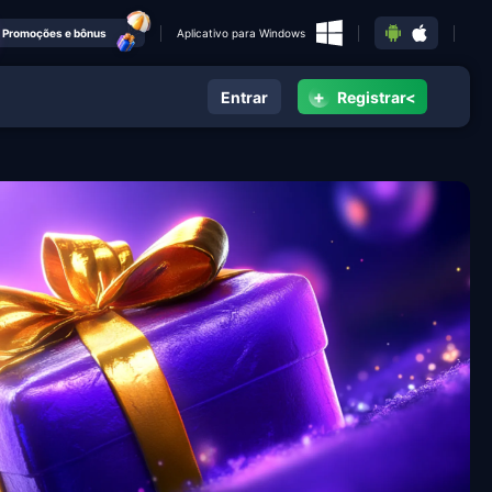
Promoções e bônus
Aplicativo para Windows
+
Entrar
Registrar<