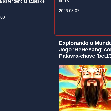
bet13.
ra às tendências atuais de
2026-03-07
-08
Explorando o Mund
Jogo 'HeHeYang' co
Palavra-chave 'bet13