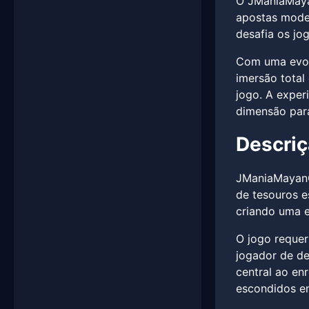
O JManiaMaya
apostas moder
desafia os jo
Com uma evol
imersão total
jogo. A exper
dimensão para
Descriç
JManiaMayanCa
de tesouros es
criando uma e
O jogo requer
jogador de de
central ao e
escondidos en