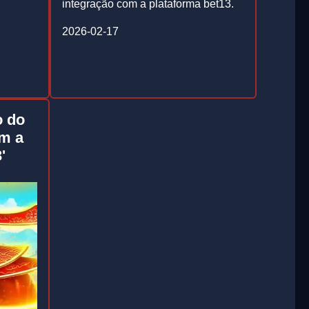
integração com a plataforma bet13.
2026-02-17
o do
m a
'