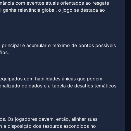
ância com eventos atuais orientados ao resgate
l ganha relevância global, o jogo se destaca ao
 principal é acumular o máximo de pontos possíveis
ios.
 equipados com habilidades únicas que podem
onalizado de dados e a tabela de desafios temáticos
os. Os jogadores devem, então, alinhar suas
m a disposição dos tesouros escondidos no