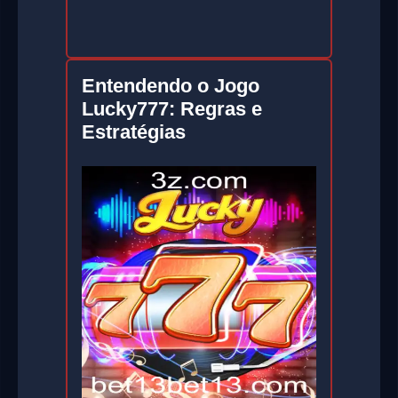
Entendendo o Jogo
Lucky777: Regras e
Estratégias