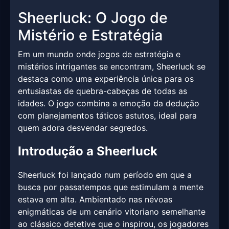
Sheerluck: O Jogo de
Mistério e Estratégia
Em um mundo onde jogos de estratégia e
mistérios intrigantes se encontram, Sheerluck se
destaca como uma experiência única para os
entusiastas de quebra-cabeças de todas as
idades. O jogo combina a emoção da dedução
com planejamentos táticos astutos, ideal para
quem adora desvendar segredos.
Introdução a Sheerluck
Sheerluck foi lançado num período em que a
busca por passatempos que estimulam a mente
estava em alta. Ambientado nas névoas
enigmáticas de um cenário vitoriano semelhante
ao clássico detetive que o inspirou, os jogadores