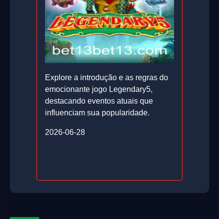
Explore a introdução e as regras do
emocionante jogo Legendary5,
destacando eventos atuais que
influenciam sua popularidade.
2026-06-28