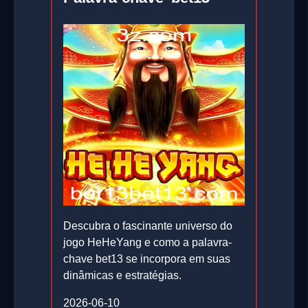
Descubra o fascinante universo do
jogo HeHeYang e como a palavra-
chave bet13 se incorpora em suas
dinâmicas e estratégias.
2026-06-10