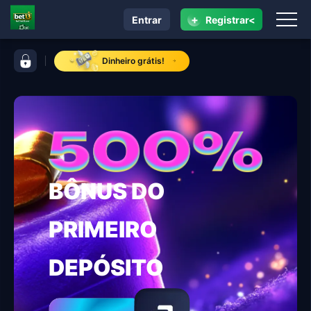
+
Entrar
Registrar<
navegação bet13
barra de controle bet13
Dinheiro grátis!
BÔNUS DO
PRIMEIRO
DEPÓSITO