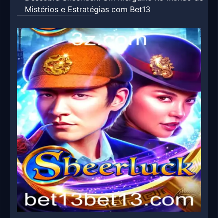
Mistérios e Estratégias com Bet13