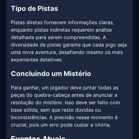
Tipo de Pistas
Pistas diretas fornecem informações claras,
enquanto pistas indiretas requerem análise
detalhada para serem compreendidas. A
diversidade de pistas garante que cada jogo seja
uma nova aventura, desafiando mesmo os mais
experientes detetives.
Concluindo um Mistério
Para ganhar, um jogador deve juntar todas as
peças do quebra-cabeça antes de anunciar a
resolução do mistério. Isso deve ser feito com
base sólida, sem que reste dúvidas ou
inconsistências. A precisão nesse momento é
crucial, pois um erro pode custar a vitória.
Eventos Atuais