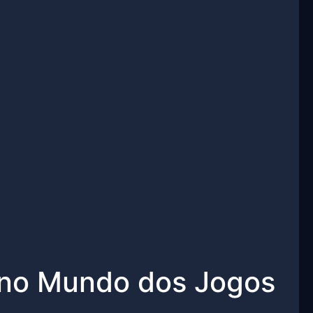
a no Mundo dos Jogos