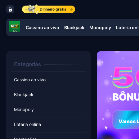
barra de controle bet13
Dinheiro grátis!
Cassino ao vivo
Blackjack
Monopoly
Loteria onl
navegação bet13
Categorias
Cassino ao vivo
BÔNU
Blackjack
Monopoly
Vamos l
Loteria online