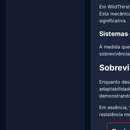
Em WildThirst
Esta mecânica
significativa.
Sistemas 
À medida que 
sobrevivência
Sobrevi
Enquanto desa
adaptabilidad
demonstrando 
Em essência, 
resistência m