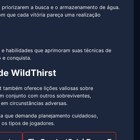
a priorizarem a busca e o armazenamento de água.
m que cada vitória pareça uma realização
 e habilidades que aprimoram suas técnicas de
 e conquista.
de WildThirst
t também oferece lições valiosas sobre
 em conjunto com outros sobreviventes,
em circunstâncias adversas.
cia que demanda planejamento cuidadoso,
 os tipos de jogadores.