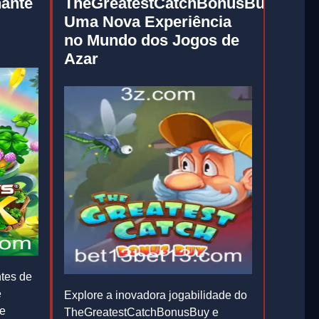
nante
TheGreatestCatchBonusBuy:
Uma Nova Experiência
no Mundo dos Jogos de
Azar
ntes de
e
Explore a inovadora jogabilidade do
 e
TheGreatestCatchBonusBuy e