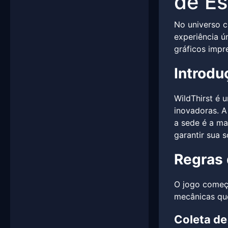
de Es
No universo c
experiência ú
gráficos impr
Introdu
WildThirst é 
inovadoras. A
a sede é a ma
garantir sua s
Regras
O jogo começa
mecânicas que
Coleta de