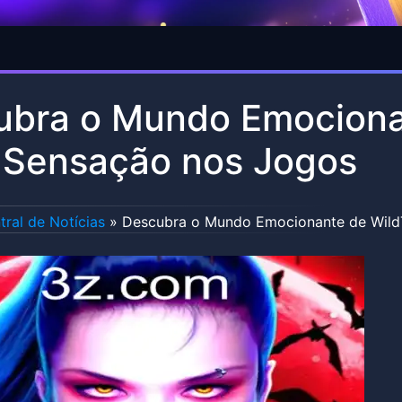
bra o Mundo Emocionan
 Sensação nos Jogos
tral de Notícias
»
Descubra o Mundo Emocionante de WildT