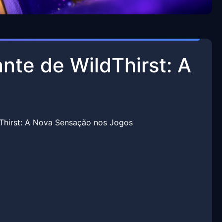
te de WildThirst: A
hirst: A Nova Sensação nos Jogos