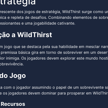
tratégia
rescente dos jogos de estratégia, WildThirst surge como 
nica e repleta de desafios. Combinando elementos de sobre
essionantes e uma jogabilidade cativante.
ção a WildThirst
um jogo que se destaca pela sua habilidade em mesclar nar
 premissa básica gira em torno de sobreviver em um deser
ior inimiga. Os jogadores devem explorar este mundo hostil
obrevivência.
 do Jogo
 com o jogador assumindo o papel de um sobrevivente soli
 os jogadores devem dominar para prosperar em WildThir
 Recursos