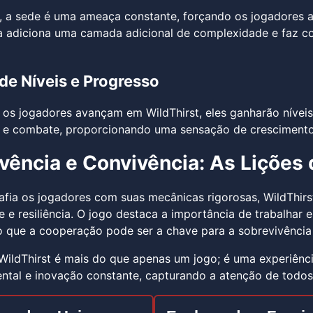
, a sede é uma ameaça constante, forçando os jogadores 
 adiciona uma camada adicional de complexidade e faz co
de Níveis e Progresso
os jogadores avançam em WildThirst, eles ganharão níveis
 e combate, proporcionando uma sensação de crescimento
vência e Convivência: As Lições 
fia os jogadores com suas mecânicas rigorosas, WildThirs
e e resiliência. O jogo destaca a importância de trabalhar
que a cooperação pode ser a chave para a sobrevivência 
WildThirst é mais do que apenas um jogo; é uma experiên
ental e inovação constante, capturando a atenção de todos