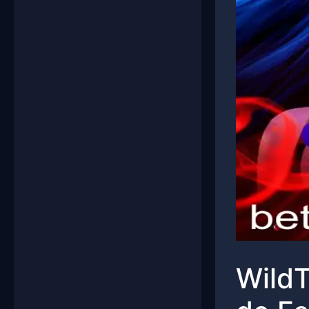
WildT