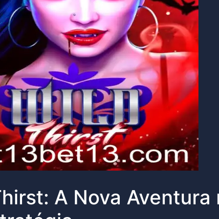
hirst: A Nova Aventur