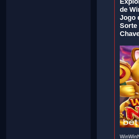
Explo
de W
Jogo 
Sorte
Chave
WinWinN