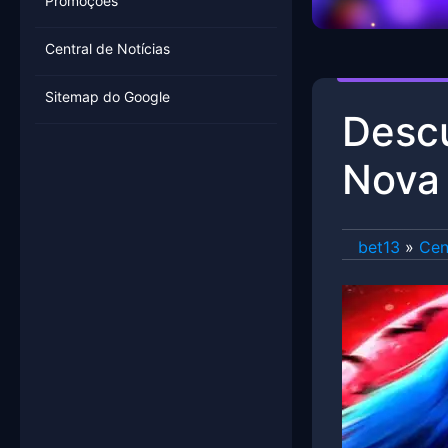
Promoções
Central de Notícias
Sitemap do Google
Descu
Nova
bet13
»
Cen