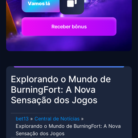
Vamos lá
Receber bônus
Explorando o Mundo de
BurningFort: A Nova
Sensação dos Jogos
bet13
»
Central de Notícias
»
Explorando o Mundo de BurningFort: A Nova
Sensação dos Jogos