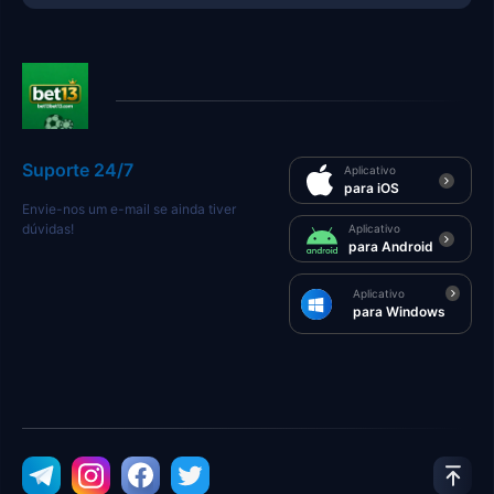
Suporte 24/7
Aplicativo
para iOS
Envie-nos um e-mail se ainda tiver
dúvidas!
Aplicativo
para Android
Aplicativo
para Windows