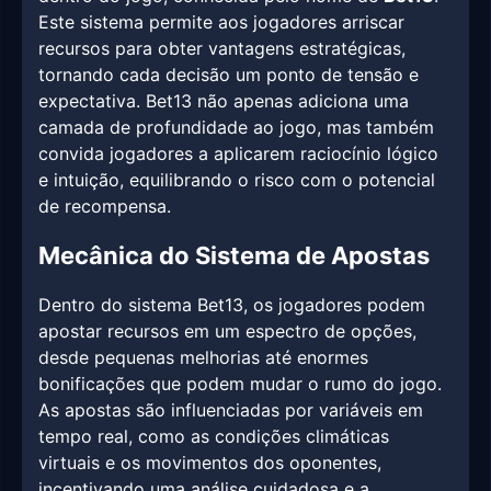
Este sistema permite aos jogadores arriscar
recursos para obter vantagens estratégicas,
tornando cada decisão um ponto de tensão e
expectativa. Bet13 não apenas adiciona uma
camada de profundidade ao jogo, mas também
convida jogadores a aplicarem raciocínio lógico
e intuição, equilibrando o risco com o potencial
de recompensa.
Mecânica do Sistema de Apostas
Dentro do sistema Bet13, os jogadores podem
apostar recursos em um espectro de opções,
desde pequenas melhorias até enormes
bonificações que podem mudar o rumo do jogo.
As apostas são influenciadas por variáveis em
tempo real, como as condições climáticas
virtuais e os movimentos dos oponentes,
incentivando uma análise cuidadosa e a