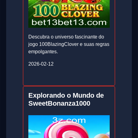
Descubra o universo fascinante do
jogo 100BlazingClover e suas regras
empolgantes.
2026-02-12
Explorando o Mundo de
SweetBonanza1000