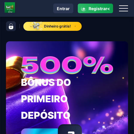
+
Entrar
Registrar<
navegação bet13
barra de controle bet13
Dinheiro grátis!
BÔNUS DO
PRIMEIRO
DEPÓSITO