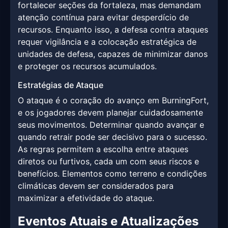
fortalecer seções da fortaleza, mas demandam
atenção contínua para evitar desperdício de
recursos. Enquanto isso, a defesa contra ataques
requer vigilância e a colocação estratégica de
unidades de defesa, capazes de minimizar danos
e proteger os recursos acumulados.
Estratégias de Ataque
O ataque é o coração do avanço em BurningFort,
e os jogadores devem planejar cuidadosamente
seus movimentos. Determinar quando avançar e
quando retrair pode ser decisivo para o sucesso.
As regras permitem a escolha entre ataques
diretos ou furtivos, cada um com seus riscos e
benefícios. Elementos como terreno e condições
climáticas devem ser considerados para
maximizar a efetividade do ataque.
Eventos Atuais e Atualizações