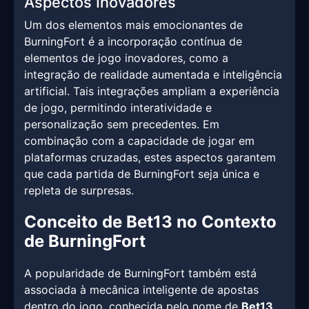
Aspectos Inovadores
Um dos elementos mais emocionantes de
BurningFort é a incorporação contínua de
elementos de jogo inovadores, como a
integração de realidade aumentada e inteligência
artificial. Tais integrações ampliam a experiência
de jogo, permitindo interatividade e
personalização sem precedentes. Em
combinação com a capacidade de jogar em
plataformas cruzadas, estes aspectos garantem
que cada partida de BurningFort seja única e
repleta de surpresas.
Conceito de Bet13 no Contexto
de BurningFort
A popularidade de BurningFort também está
associada à mecânica inteligente de apostas
dentro do jogo, conhecida pelo nome de
Bet13
.