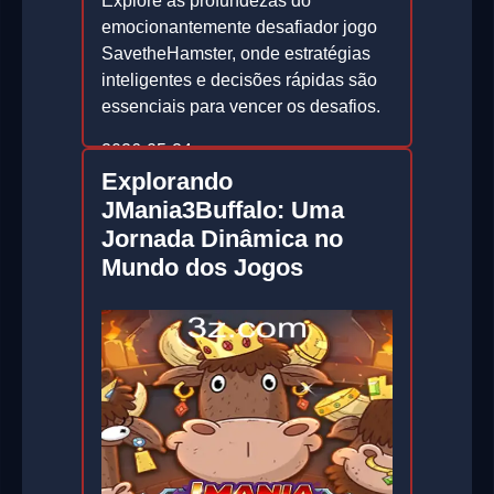
Explore as profundezas do
emocionantemente desafiador jogo
SavetheHamster, onde estratégias
inteligentes e decisões rápidas são
essenciais para vencer os desafios.
2026-05-24
Explorando
JMania3Buffalo: Uma
Jornada Dinâmica no
Mundo dos Jogos