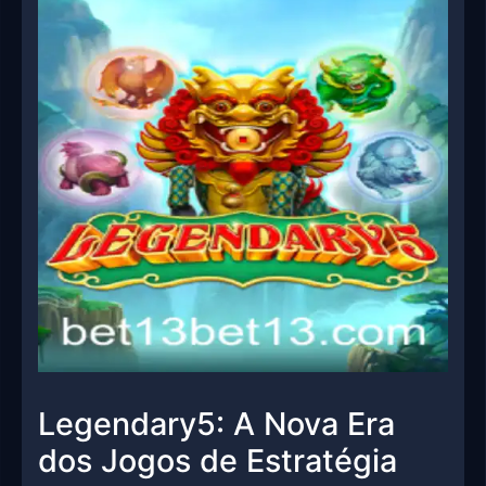
Legendary5: A Nova Era
dos Jogos de Estratégia