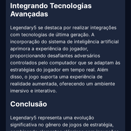
Integrando Tecnologias
Avançadas
Legendary5 se destaca por realizar integrações
com tecnologias de última geração. A
incorporação do sistema de inteligência artificial
aprimora a experiência do jogador,
proporcionando desafiantes adversários
controlados pelo computador que se adaptam às
estratégias do jogador em tempo real. Além
disso, o jogo suporta uma experiência de
realidade aumentada, oferecendo um ambiente
imersivo e interativo.
Conclusão
Legendary5 representa uma evolução
significativa no gênero de jogos de estratégia,