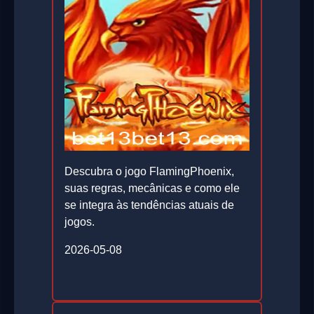
Descubra o jogo FlamingPhoenix,
suas regras, mecânicas e como ele
se integra às tendências atuais de
jogos.
2026-05-08