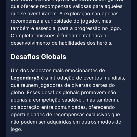
que oferece recompensas valiosas para aqueles
que se aventurarem. A exploração não apenas
recompensa a curiosidade do jogador, mas
também é essencial para a progressão no jogo.
Completar missões é fundamental para o
desenvolvimento de habilidades dos heróis.
Desafios Globais
Um dos aspectos mais emocionantes de
Legendary5
é a introdução de eventos mundiais,
que reúnem jogadores de diversas partes do
globo. Esses desafios globais promovem não
apenas a competição saudável, mas também a
colaboração entre comunidades, oferecendo
oportunidades de recompensas exclusivas que
não podem ser adquiridas em outros modos de
jogo.