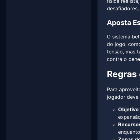
física realist
desafiadores,
Aposta Es
O sistema bet
do jogo, como
tensão, mas t
contra o bene
Regras
Para aproveit
jogador deve 
Objetivo
expansão 
Recurso
enquanto
Zonas de