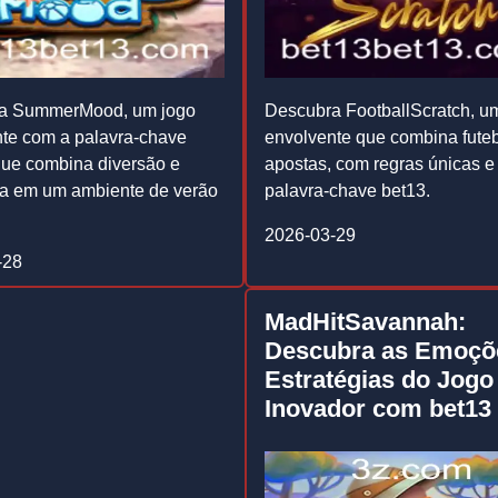
a SummerMood, um jogo
Descubra FootballScratch, u
te com a palavra-chave
envolvente que combina futeb
 que combina diversão e
apostas, com regras únicas e
ia em um ambiente de verão
palavra-chave bet13.
2026-03-29
-28
MadHitSavannah:
Descubra as Emoçõ
Estratégias do Jogo
Inovador com bet13