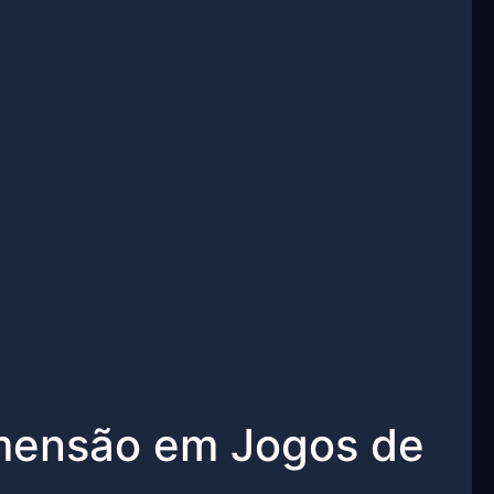
mensão em Jogos de