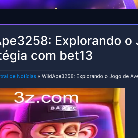
pe3258: Explorando o 
tégia com bet13
tral de Notícias
»
WildApe3258: Explorando o Jogo de Ave